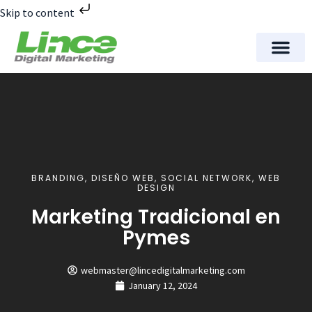
Skip to content
Meet Lince Digital Marke
Contact Us
BRANDING
,
DISEÑO WEB
,
SOCIAL NETWORK
,
WEB
DESIGN
Marketing Tradicional en
Pymes
webmaster@lincedigitalmarketing.com
January 12, 2024