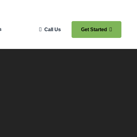
s
Call Us
Get Started