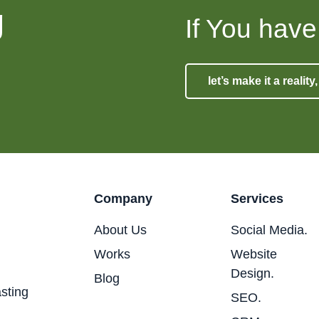
g
If You have
let’s make it a realit
Company
Services
About Us
Social Media.
Works
Website
Design.
Blog
asting
SEO.