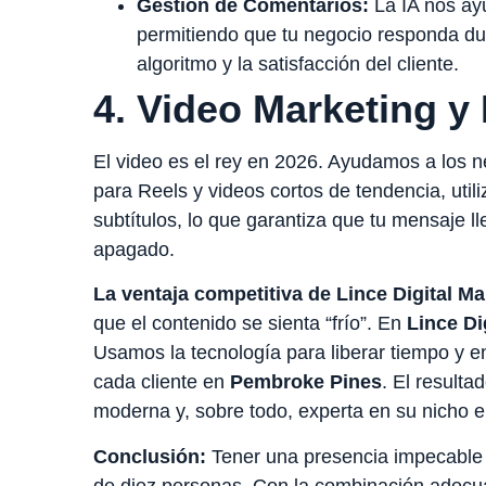
Gestión de Comentarios:
La IA nos ayu
permitiendo que tu negocio responda dud
algoritmo y la satisfacción del cliente.
4. Video Marketing y
El video es el rey en 2026. Ayudamos a los 
para Reels y videos cortos de tendencia, utili
subtítulos, lo que garantiza que tu mensaje ll
apagado.
La ventaja competitiva de Lince Digital Ma
que el contenido se sienta “frío”. En
Lince Di
Usamos la tecnología para liberar tiempo y e
cada cliente en
Pembroke Pines
. El result
moderna y, sobre todo, experta en su nicho 
Conclusión:
Tener una presencia impecable 
de diez personas. Con la combinación adecua