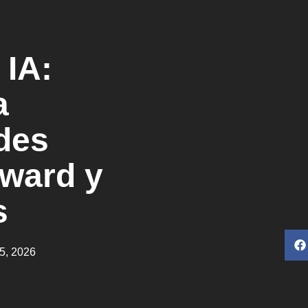
 IA:
a
des
oward y
s
5, 2026