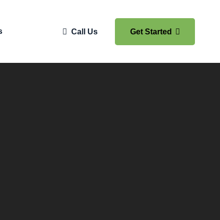
s
Call Us
Get Started