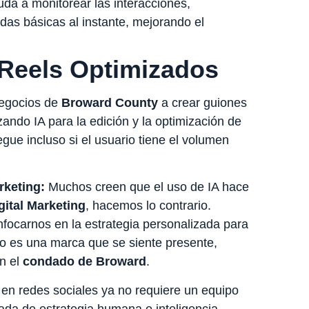
da a monitorear las interacciones,
as básicas al instante, mejorando el
 Reels Optimizados
negocios de
Broward County
a crear guiones
zando IA para la edición y la optimización de
egue incluso si el usuario tiene el volumen
rketing:
Muchos creen que el uso de IA hace
gital Marketing
, hacemos lo contrario.
nfocarnos en la estrategia personalizada para
ado es una marca que se siente presente,
en el
condado de Broward
.
en redes sociales ya no requiere un equipo
da de estrategia humana e inteligencia