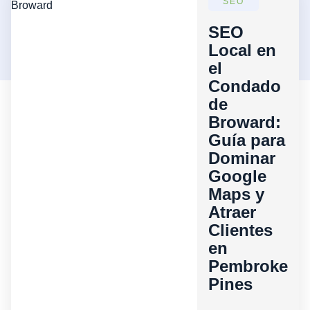
SEO
SEO
Local en
el
Condado
de
Broward:
Guía para
Dominar
Google
Maps y
Atraer
Clientes
en
Pembroke
Pines