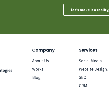
let’s make it a realit
Company
Services
About Us
Social Media.
Works
Website Design.
ategies
Blog
SEO.
CRM.