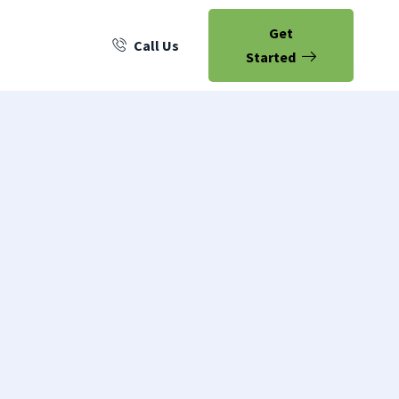
Get
Call Us
Started