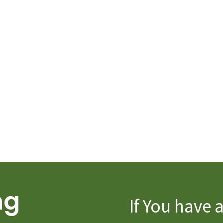
ng
If You have 